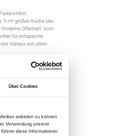
 Parkkomfort.
a. 9 m² großen Küche (die
uf moderne Offenheit. Vom
rfekt für entspannte
oter nahezu von allein
Gästezimmer oder Büro,
attet mit bodengleicher
C.
 moderne Heiztechnik sowie
Über Cookies
 produzieren und nutzen Sie
 Eine Lüftungsanlage mit
rgieeffizienz. Zur
hochwertige Bauausführung,
 Medien anbieten zu können
ter, ruhiger Lage – perfekt
hrer Verwendung unserer
stem Stand verbinden
 führen diese Informationen