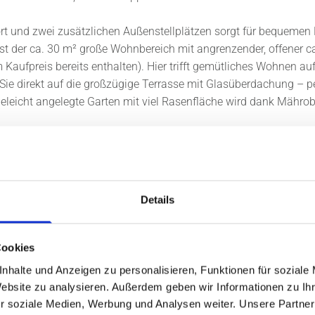
ort und zwei zusätzlichen Außenstellplätzen sorgt für bequemen
t der ca. 30 m² große Wohnbereich mit angrenzender, offener c
Kaufpreis bereits enthalten). Hier trifft gemütliches Wohnen a
ie direkt auf die großzügige Terrasse mit Glasüberdachung – pe
geleicht angelegte Garten mit viel Rasenfläche wird dank Mährob
 zwei Zimmer mit jeweils ca. 12 m², nutzbar als Kinderzimmer, 
r mit ca. 13 m². Das zeitlos moderne Tageslichtbad ist ausgest
chwärmer, WC und Waschtisch. Zusätzlich gibt es ein Gäste-W
etet Platz für Waschmaschine und Trockner und beherbergt die
Details
eistungsstarken 9,6 kW Photovoltaikanlage und eigenem Speicher
nahezu autarke Lösung, die Energiekosten nachhaltig reduziert.
dem für gefilterte, vorgewärmte Frischluft und steigert die Ene
Cookies
ehend Fußbodenheizung, 3-fach verglaste Fenster sowie eine 
nhalte und Anzeigen zu personalisieren, Funktionen für soziale
t garantiert. Ein moderner, energieeffizienter Bungalow in begehr
Website zu analysieren. Außerdem geben wir Informationen zu I
le, die barrierearmes Wohnen mit Komfort und Technik auf neue
r soziale Medien, Werbung und Analysen weiter. Unsere Partner