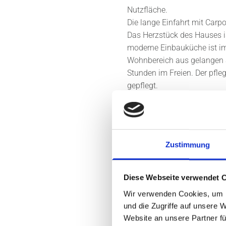
Nutzfläche.
Die lange Einfahrt mit Carp
Das Herzstück des Hauses is
moderne Einbauküche ist im 
Wohnbereich aus gelangen S
Stunden im Freien. Der pfle
gepflegt.
Der private Bereich umfasst
sowie ein Elternschlafzimme
Dusche, Badewanne, Handtu
Der Hauswirtschaftsraum bi
Zustimmung
den PV-Speicher. Mit der l
Ihren eigenen Strom – eine 
Wärmerückgewinnung sorgt zu
Diese Webseite verwendet 
Ausstattung gehören durchg
Wir verwenden Cookies, um I
die Komfort und Langlebigkei
und die Zugriffe auf unsere 
für Paare, Familien oder al
Website an unsere Partner fü
möchten.