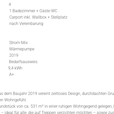
 4
dezimmer + Gäste-WC
port inkl. Wallbox + Stellplatz
h Vereinbarung
Strom-Mix
Wärmepumpe
: 2019
 Bedarfsausweis
9,4 kWh
: A+
 dem Baujahr 2019 vereint zeitloses Design, durchdachten Gr
en Wohngefühl.
undstück von ca. 531 m² in einer ruhigen Wohngegend gelegen, b
– ideal für alle, die auf Treppen verzichten möchten – sowie zus