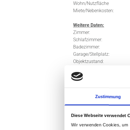
Wohn/Nutzfläche
Miete/Nebenkosten: 590
Weitere Daten:
Zimmer
Schlafzimme
Badezimme
Garage/Stellplatz:
Objektzustand:
Bezugsfrei: z
Energieausweis:
Energieträge
Zustimmung
Heizungsart: Z
Baujahr Heizun
Energieausweistyp:
Diese Webseite verwendet 
Energiebedarf:
Wir verwenden Cookies, um I
Energieklass