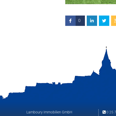
0
Lamboury Immobilien GmbH
0 25 7
