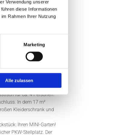
hrer Verwendung unserer
 führen diese Informationen
ie im Rahmen Ihrer Nutzung
ten: 2 Zimmer, 1 Wohn-
 die steile Treppe zur
n Galerie-Diele mit 4
Marketing
 Wohnung ist gemütlich und
fast quadratischen
treppe, die an der
dio. Dieses ist ebenfalls
hrägen Dach.
Alle zulassen
2000 Jahre, als das 5
stisch für ca. 4 Personen.
chluss. In dem 17 m²
 großen Kleiderschrank und
kstück: Ihren MINI-Garten!
licher PKW-Stellplatz. Der