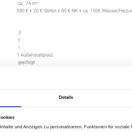
 ca.: 74 m²
 € + 20 € Stellpl.+ 85 € NK + ca. 150€ Wasser/Heizu
: 3
r: 1
r: 1
 1 Außenstallplatz
 gepflegt
u sofort
r: Öl
Details
entralheizung
g: 2014
 Verbrauchsausweis
Cookies
 110,20 kWh
nhalte und Anzeigen zu personalisieren, Funktionen für soziale
e: D