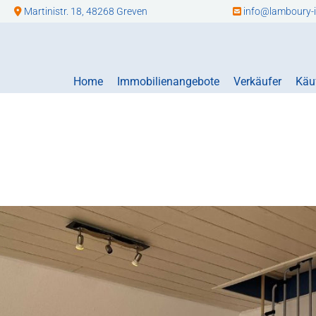
Martinistr. 18, 48268 Greven
info@lamboury-i


Home
Immobilienangebote
Verkäufer
Käu