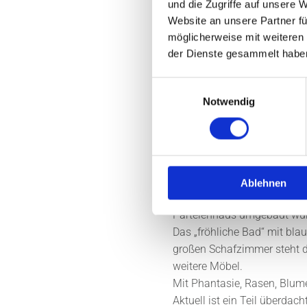
und die Zugriffe auf unsere 
Website an unsere Partner fü
Objektbeschreibung:
möglicherweise mit weiteren
Die 74 m² große Dachgesc
der Dienste gesammelt habe
Küche, 1 Galerie-Diele, 1 Ba
Der Charme aus den 30 Jahre
Einwilligungsauswahl
Wohnung hinaufgehen und da
Notwendig
Türen und einem schönen Fe
individuell. So führt uns e
Grundriss ist es prima zu m
gegenüberliegenden Wand der
mit Laminat in Buchenoptik
Ablehnen
An den weißen Boden-Fliesen
Parteienhaus umgebaut wurde
Das „fröhliche Bad“ mit b
großen Schafzimmer steht da
weitere Möbel.
Mit Phantasie, Rasen, Blum
Aktuell ist ein Teil überdac