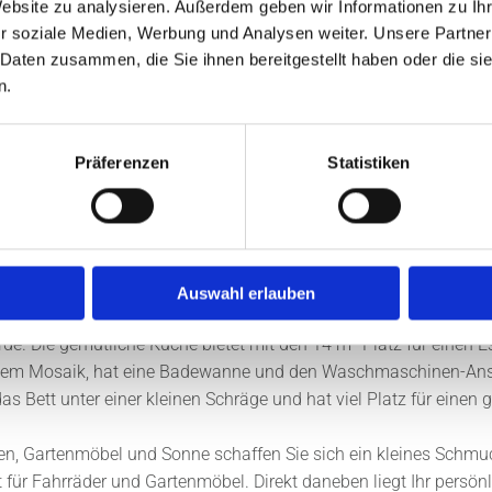
Website zu analysieren. Außerdem geben wir Informationen zu I
r soziale Medien, Werbung und Analysen weiter. Unsere Partner
 Daten zusammen, die Sie ihnen bereitgestellt haben oder die s
hoss-Wohnung liegt in der 1. Etage und hat einiges zu bie
n.
d, 1 PKW-Stellplatz und einen kleinen Garten bzw. Freisitz.
n ist zum Teil noch erkennbar und auch zu hören, wenn Sie über
s Knatschen hören. Oben angekommen stehen wir in der offene
Präferenzen
Statistiken
nsterplatz als Lese-Ecke oder Schreibtisch-Arbeitsplatz. Diese
ine beleuchtete Stufe in das 26 m² große Wohnzimmer. Durch den 
öblieren. Ein schöner Blickfang im Wohnzimmer ist die Raumspar
 beiden Fenster steht. Die Treppe führt uns in das Mini-Dachstu
 ausgelegt und verfügt über 2 große Dachfenster in dem sehr sc
Auswahl erlauben
 in der Diele, der Küche und dem Bad erkennt man den Stil der 
. Die gemütliche Küche bietet mit den 14 m² Platz für einen Es
lauem Mosaik, hat eine Badewanne und den Waschmaschinen-Ans
s Bett unter einer kleinen Schräge und hat viel Platz für einen
en, Gartenmöbel und Sonne schaffen Sie sich ein kleines Schmuc
ht für Fahrräder und Gartenmöbel. Direkt daneben liegt Ihr persön