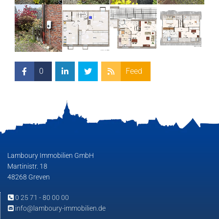
0
Feed
Lamboury Immobilien GmbH
Martinistr. 18
48268 Greven
0 25 71 - 80 00 00

info@lamboury-immobilien.de
