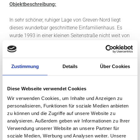
Objektbeschreibung:
In sehr schöner, ruhiger Lage von Greven-Nord liegt
dieses wunderbar geschnittene Einfamilienhaus. Es
wurde 1993 in einer kleinen Seitenstraße nicht weit von
der Saerbecker Straße gebaut. Dort gibt es wenig
Verkehr, hier fährt nur entlang, wer hier wohnt.
Das Einfamilienhaus mit seinen ca. 106 m²
Zustimmung
Details
Über Cookies
Wohnfläche liegt auf einem ca. 331 m² großen
Grundstück. Rechts am Haus gibt es einen Stellplatz,
von dort aus können Sie Ihr E-Auto direkt an der
Diese Webseite verwendet Cookies
Wallbox laden. Weitere öffentliche Parkplätze gibt es
direkt vor dem Haus und an der ganzen Straße. Wir
Wir verwenden Cookies, um Inhalte und Anzeigen zu
gehen drei Stufen hinauf, über eine weitere Stufe
personalisieren, Funktionen für soziale Medien anbieten
zu können und die Zugriffe auf unsere Website zu
betreten wir links das Wohnhaus und stehen in der
analysieren. Außerdem geben wir Informationen zu Ihrer
hellen Diele. Dort steht geradeaus ein Eckschrank, der
Verwendung unserer Website an unsere Partner für
als Garderobe dient. Eine Holztreppe führt ins
soziale Medien, Werbung und Analysen weiter. Unsere
Obergeschoss, aber schauen wir uns erst weiter im