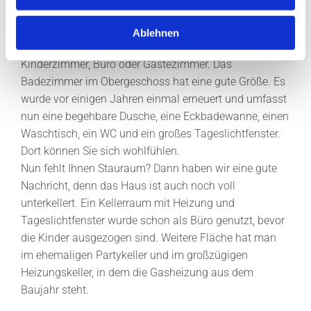
s
nun die Holztreppe hinauf ins Obergeschoss. Dort
w
finden wir drei weitere Zimmer zwischen ca. 11 m² und
Ablehnen
a
ca. 13 m². Das sind tolle Raumgrößen für
h
Kinderzimmer, Büro oder Gästezimmer. Das
l
Badezimmer im Obergeschoss hat eine gute Größe. Es
wurde vor einigen Jahren einmal erneuert und umfasst
nun eine begehbare Dusche, eine Eckbadewanne, einen
Waschtisch, ein WC und ein großes Tageslichtfenster.
Dort können Sie sich wohlfühlen.
Nun fehlt Ihnen Stauraum? Dann haben wir eine gute
Nachricht, denn das Haus ist auch noch voll
unterkellert. Ein Kellerraum mit Heizung und
Tageslichtfenster wurde schon als Büro genutzt, bevor
die Kinder ausgezogen sind. Weitere Fläche hat man
im ehemaligen Partykeller und im großzügigen
Heizungskeller, in dem die Gasheizung aus dem
Baujahr steht.